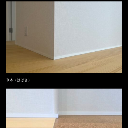
巾木（はばき）